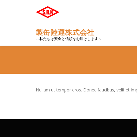
コ
ン
テ
ン
製缶陸運株式会社
ツ
へ
～私たちは安全と信頼をお届けします～
ス
キ
ッ
プ
Nullam ut tempor eros. Donec faucibus, velit et imperd