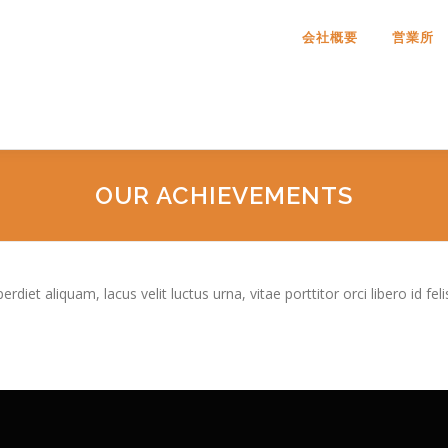
会社概要
営業所
OUR ACHIEVEMENTS
iet aliquam, lacus velit luctus urna, vitae porttitor orci libero id feli