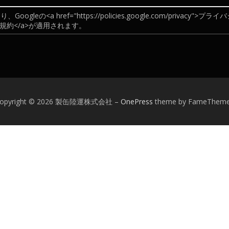
eの<a href="https://policies.google.com/privacy">プ
rms">利用規約</a>が適用されます。
opyright © 2026 製缶陸運株式会社
–
OnePress
theme by FameThem