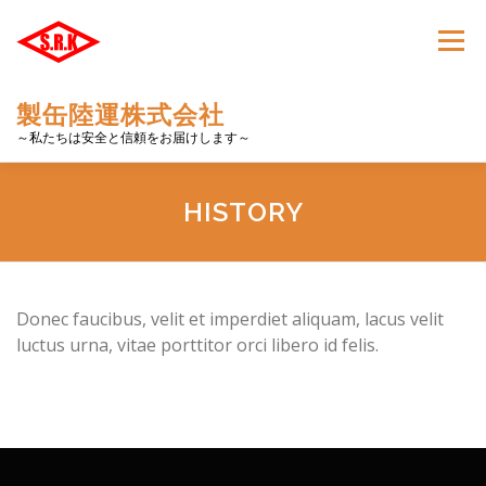
コ
ン
メニュ
テ
ン
製缶陸運株式会社
ツ
～私たちは安全と信頼をお届けします～
へ
ス
キ
会社概要
営業所
保有車両
採用情報
HISTORY
ッ
プ
HOME
SDGS
Donec faucibus, velit et imperdiet aliquam, lacus velit
luctus urna, vitae porttitor orci libero id felis.