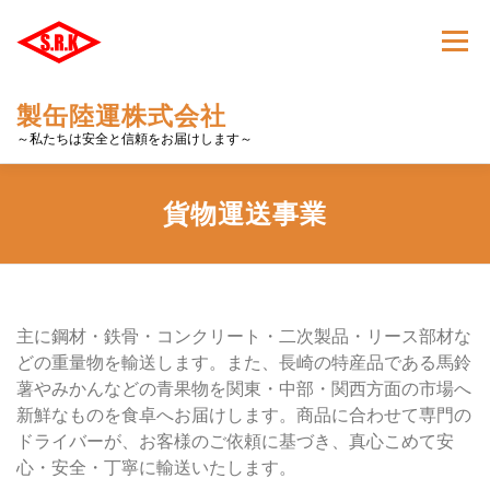
コ
ン
メニュ
テ
ン
製缶陸運株式会社
ツ
～私たちは安全と信頼をお届けします～
へ
ス
キ
会社概要
営業所
保有車両
採用情報
貨物運送事業
ッ
プ
HOME
SDGS
主に鋼材・鉄骨・コンクリート・二次製品・リース部材な
どの重量物を輸送します。また、長崎の特産品である馬鈴
薯やみかんなどの青果物を関東・中部・関西方面の市場へ
新鮮なものを食卓へお届けします。商品に合わせて専門の
ドライバーが、お客様のご依頼に基づき、真心こめて安
心・安全・丁寧に輸送いたします。